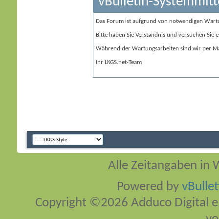
vBulletin-Systemmitt
Das Forum ist aufgrund von notwendigen Wart
Bitte haben Sie Verständnis und versuchen Sie e
Während der Wartungsarbeiten sind wir per Ma
Ihr LKGS.net-Team
Alle Zeitangaben in W
Powered by
vBulle
Copyright ©2026 Adduco Digital e.K