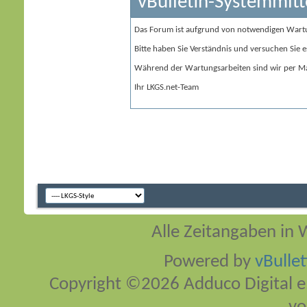
vBulletin-Systemmitt
Das Forum ist aufgrund von notwendigen Wart
Bitte haben Sie Verständnis und versuchen Sie e
Während der Wartungsarbeiten sind wir per Ma
Ihr LKGS.net-Team
Alle Zeitangaben in W
Powered by
vBulle
Copyright ©2026 Adduco Digital e.K