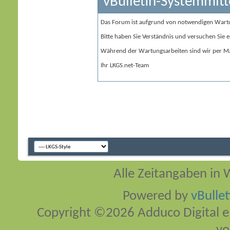
vBulletin-Systemmitt
Das Forum ist aufgrund von notwendigen Wart
Bitte haben Sie Verständnis und versuchen Sie e
Während der Wartungsarbeiten sind wir per Ma
Ihr LKGS.net-Team
Alle Zeitangaben in W
Powered by
vBulle
Copyright ©2026 Adduco Digital e.K