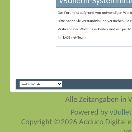
vBulletin-Systemmitt
Das Forum ist aufgrund von notwendigen Wart
Bitte haben Sie Verständnis und versuchen Sie e
Während der Wartungsarbeiten sind wir per Ma
Ihr LKGS.net-Team
Alle Zeitangaben in W
Powered by
vBulle
Copyright ©2026 Adduco Digital e.K