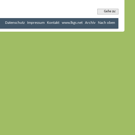
Gehe zu:
Datenschutz
Impressum
Kontakt
www.lkgs.net
Archiv
Nach oben