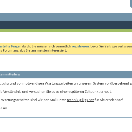
estellte Fragen
durch. Sie müssen sich vermutlich
registrieren
, bevor Sie Beiträge verfasse
das Forum aus, das Sie am meisten interessiert.
stemmitteilung
t aufgrund von notwendigen Wartungsarbeiten an unserem System vorübergehend g
ie Verständnis und versuchen Sie es zu einem späteren Zeitpunkt erneut.
Wartungsarbeiten sind wir per Mail unter
technik@lkgs.net
für Sie erreichbar!
-Team