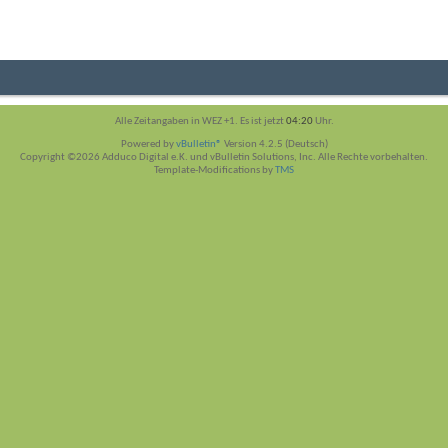
Alle Zeitangaben in WEZ +1. Es ist jetzt
04:20
Uhr.
Powered by
vBulletin®
Version 4.2.5 (Deutsch)
Copyright ©2026 Adduco Digital e.K. und vBulletin Solutions, Inc. Alle Rechte vorbehalten.
Template-Modifications by
TMS