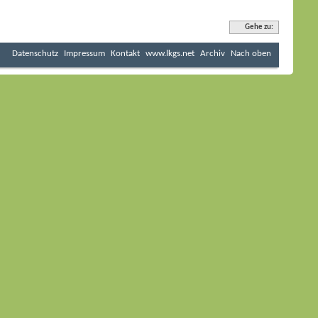
Gehe zu:
Datenschutz
Impressum
Kontakt
www.lkgs.net
Archiv
Nach oben