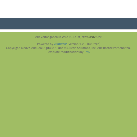
Alle Zeitangaben in WEZ +1. Es ist jetzt
06:02
Uhr.
Powered by
vBulletin®
Version 4.2.5 (Deutsch)
Copyright ©2026 Adduco Digital e.K. und vBulletin Solutions, Inc. Alle Rechte vorbehalten.
Template-Modifications by
TMS