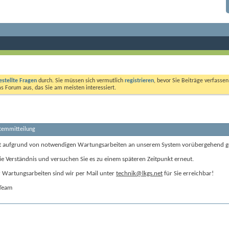
estellte Fragen
durch. Sie müssen sich vermutlich
registrieren
, bevor Sie Beiträge verfasse
das Forum aus, das Sie am meisten interessiert.
stemmitteilung
t aufgrund von notwendigen Wartungsarbeiten an unserem System vorübergehend g
ie Verständnis und versuchen Sie es zu einem späteren Zeitpunkt erneut.
Wartungsarbeiten sind wir per Mail unter
technik@lkgs.net
für Sie erreichbar!
-Team