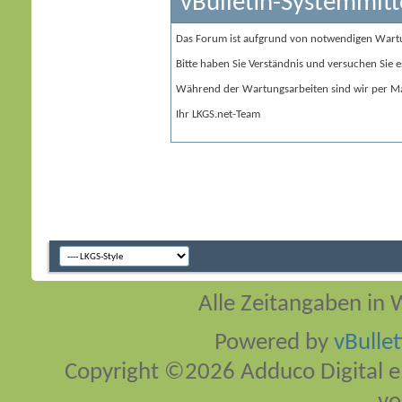
vBulletin-Systemmitt
Das Forum ist aufgrund von notwendigen Wart
Bitte haben Sie Verständnis und versuchen Sie e
Während der Wartungsarbeiten sind wir per Ma
Ihr LKGS.net-Team
Alle Zeitangaben in W
Powered by
vBulle
Copyright ©2026 Adduco Digital e.K