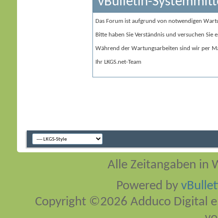
vBulletin-Systemmitt
Das Forum ist aufgrund von notwendigen Wart
Bitte haben Sie Verständnis und versuchen Sie e
Während der Wartungsarbeiten sind wir per Ma
Ihr LKGS.net-Team
Alle Zeitangaben in W
Powered by
vBulle
Copyright ©2026 Adduco Digital e.K