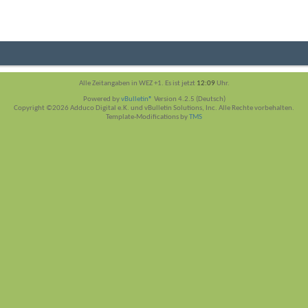
Alle Zeitangaben in WEZ +1. Es ist jetzt
12:09
Uhr.
Powered by
vBulletin®
Version 4.2.5 (Deutsch)
Copyright ©2026 Adduco Digital e.K. und vBulletin Solutions, Inc. Alle Rechte vorbehalten.
Template-Modifications by
TMS