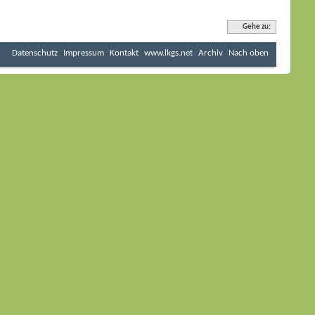
Gehe zu:
Datenschutz
Impressum
Kontakt
www.lkgs.net
Archiv
Nach oben