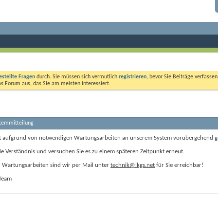
estellte Fragen
durch. Sie müssen sich vermutlich
registrieren
, bevor Sie Beiträge verfasse
das Forum aus, das Sie am meisten interessiert.
stemmitteilung
t aufgrund von notwendigen Wartungsarbeiten an unserem System vorübergehend g
ie Verständnis und versuchen Sie es zu einem späteren Zeitpunkt erneut.
Wartungsarbeiten sind wir per Mail unter
technik@lkgs.net
für Sie erreichbar!
-Team