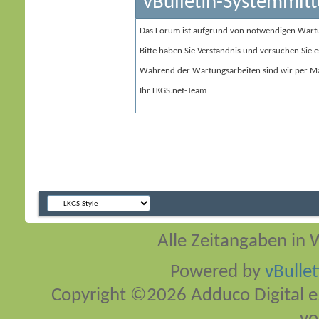
vBulletin-Systemmitt
Das Forum ist aufgrund von notwendigen Wart
Bitte haben Sie Verständnis und versuchen Sie e
Während der Wartungsarbeiten sind wir per Ma
Ihr LKGS.net-Team
Alle Zeitangaben in W
Powered by
vBulle
Copyright ©2026 Adduco Digital e.K