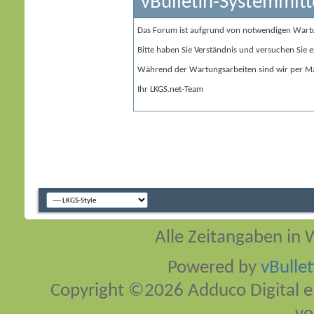
vBulletin-Systemmitt
Das Forum ist aufgrund von notwendigen Wart
Bitte haben Sie Verständnis und versuchen Sie e
Während der Wartungsarbeiten sind wir per Ma
Ihr LKGS.net-Team
Alle Zeitangaben in W
Powered by
vBulle
Copyright ©2026 Adduco Digital e.K