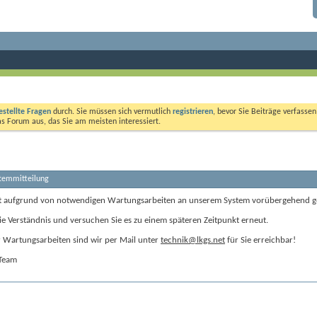
estellte Fragen
durch. Sie müssen sich vermutlich
registrieren
, bevor Sie Beiträge verfasse
das Forum aus, das Sie am meisten interessiert.
stemmitteilung
t aufgrund von notwendigen Wartungsarbeiten an unserem System vorübergehend g
ie Verständnis und versuchen Sie es zu einem späteren Zeitpunkt erneut.
Wartungsarbeiten sind wir per Mail unter
technik@lkgs.net
für Sie erreichbar!
-Team