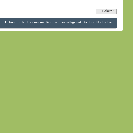
Gehe zu:
Datenschutz
Impressum
Kontakt
www.lkgs.net
Archiv
Nach oben