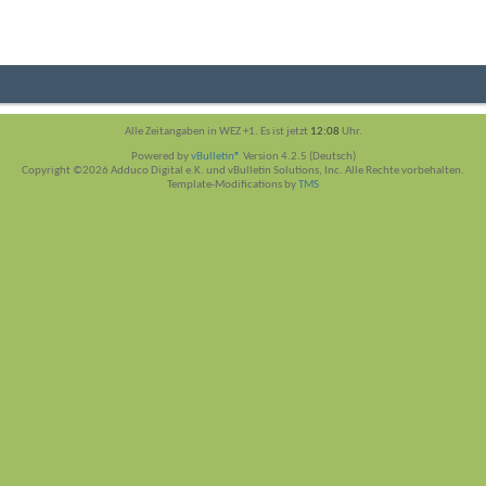
Alle Zeitangaben in WEZ +1. Es ist jetzt
12:08
Uhr.
Powered by
vBulletin®
Version 4.2.5 (Deutsch)
Copyright ©2026 Adduco Digital e.K. und vBulletin Solutions, Inc. Alle Rechte vorbehalten.
Template-Modifications by
TMS