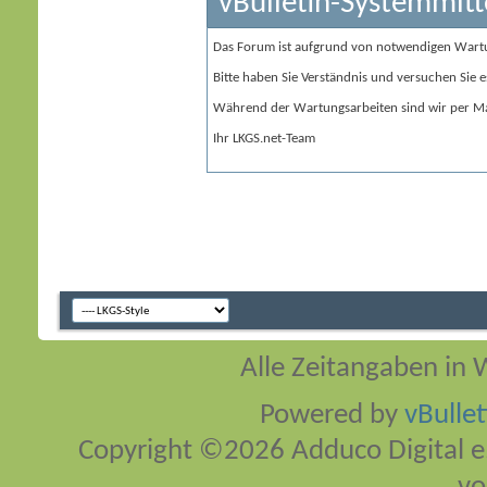
vBulletin-Systemmitt
Das Forum ist aufgrund von notwendigen Wart
Bitte haben Sie Verständnis und versuchen Sie e
Während der Wartungsarbeiten sind wir per Ma
Ihr LKGS.net-Team
Alle Zeitangaben in W
Powered by
vBulle
Copyright ©2026 Adduco Digital e.K