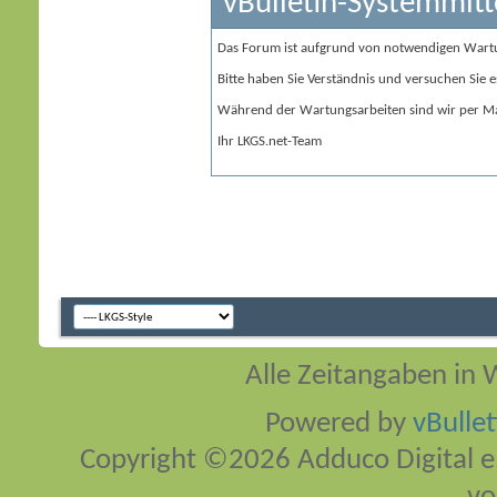
vBulletin-Systemmitt
Das Forum ist aufgrund von notwendigen Wart
Bitte haben Sie Verständnis und versuchen Sie e
Während der Wartungsarbeiten sind wir per Ma
Ihr LKGS.net-Team
Alle Zeitangaben in W
Powered by
vBulle
Copyright ©2026 Adduco Digital e.K