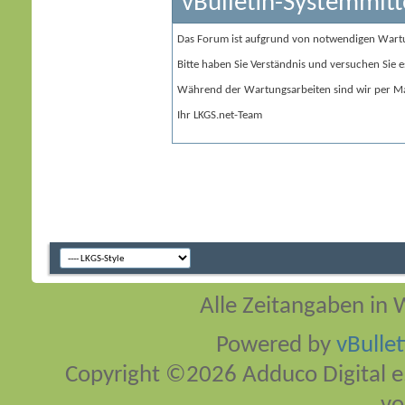
vBulletin-Systemmitt
Das Forum ist aufgrund von notwendigen Wart
Bitte haben Sie Verständnis und versuchen Sie e
Während der Wartungsarbeiten sind wir per Ma
Ihr LKGS.net-Team
Alle Zeitangaben in W
Powered by
vBulle
Copyright ©2026 Adduco Digital e.K