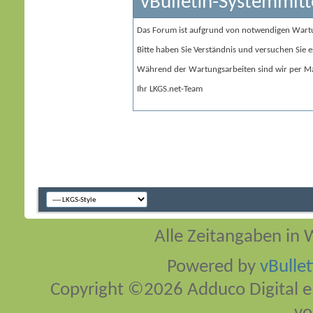
vBulletin-Systemmitt
Das Forum ist aufgrund von notwendigen Wart
Bitte haben Sie Verständnis und versuchen Sie e
Während der Wartungsarbeiten sind wir per Ma
Ihr LKGS.net-Team
Alle Zeitangaben in W
Powered by
vBulle
Copyright ©2026 Adduco Digital e.K