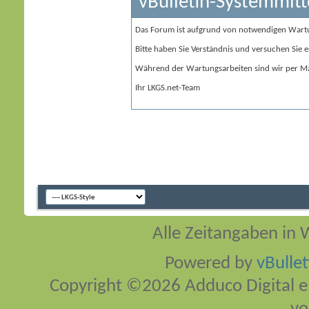
vBulletin-Systemmitt
Das Forum ist aufgrund von notwendigen Wart
Bitte haben Sie Verständnis und versuchen Sie e
Während der Wartungsarbeiten sind wir per Ma
Ihr LKGS.net-Team
Alle Zeitangaben in W
Powered by
vBulle
Copyright ©2026 Adduco Digital e.K