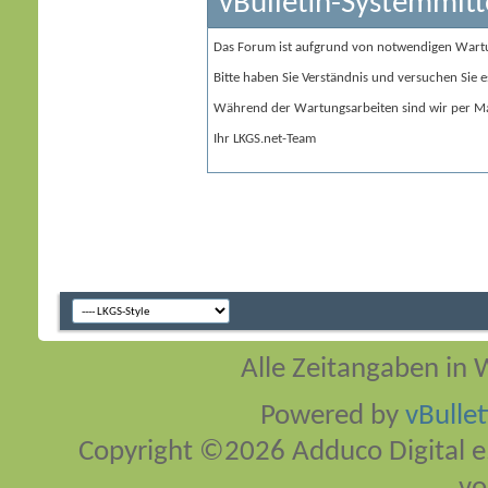
vBulletin-Systemmitt
Das Forum ist aufgrund von notwendigen Wart
Bitte haben Sie Verständnis und versuchen Sie e
Während der Wartungsarbeiten sind wir per Ma
Ihr LKGS.net-Team
Alle Zeitangaben in W
Powered by
vBulle
Copyright ©2026 Adduco Digital e.K