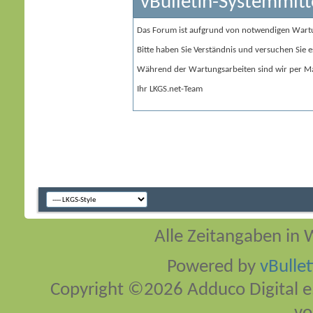
vBulletin-Systemmitt
Das Forum ist aufgrund von notwendigen Wart
Bitte haben Sie Verständnis und versuchen Sie e
Während der Wartungsarbeiten sind wir per Ma
Ihr LKGS.net-Team
Alle Zeitangaben in W
Powered by
vBulle
Copyright ©2026 Adduco Digital e.K