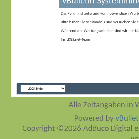
vBulletin-Systemmitt
Das Forum ist aufgrund von notwendigen Wart
Bitte haben Sie Verständnis und versuchen Sie e
Während der Wartungsarbeiten sind wir per Ma
Ihr LKGS.net-Team
Alle Zeitangaben in W
Powered by
vBulle
Copyright ©2026 Adduco Digital e.K