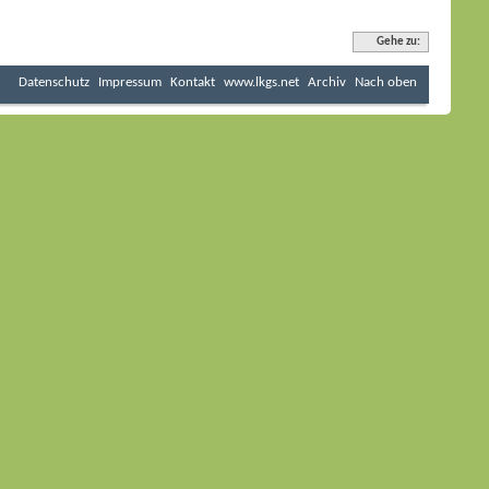
Gehe zu:
Datenschutz
Impressum
Kontakt
www.lkgs.net
Archiv
Nach oben