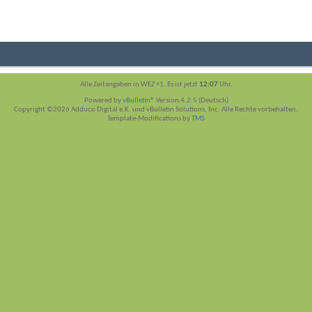
Alle Zeitangaben in WEZ +1. Es ist jetzt
12:07
Uhr.
Powered by
vBulletin®
Version 4.2.5 (Deutsch)
Copyright ©2026 Adduco Digital e.K. und vBulletin Solutions, Inc. Alle Rechte vorbehalten.
Template-Modifications by
TMS