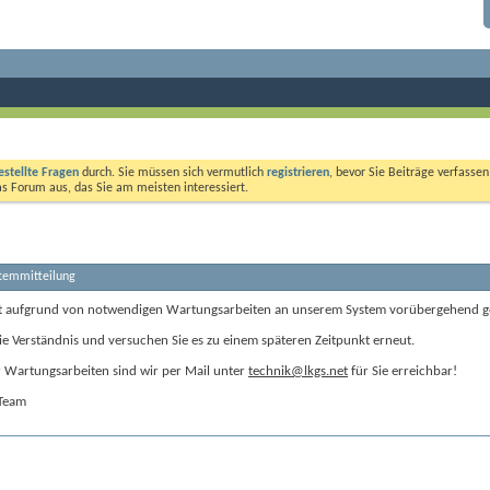
estellte Fragen
durch. Sie müssen sich vermutlich
registrieren
, bevor Sie Beiträge verfasse
das Forum aus, das Sie am meisten interessiert.
stemmitteilung
t aufgrund von notwendigen Wartungsarbeiten an unserem System vorübergehend g
ie Verständnis und versuchen Sie es zu einem späteren Zeitpunkt erneut.
Wartungsarbeiten sind wir per Mail unter
technik@lkgs.net
für Sie erreichbar!
-Team