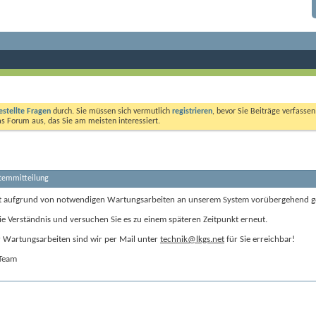
estellte Fragen
durch. Sie müssen sich vermutlich
registrieren
, bevor Sie Beiträge verfasse
das Forum aus, das Sie am meisten interessiert.
stemmitteilung
t aufgrund von notwendigen Wartungsarbeiten an unserem System vorübergehend g
ie Verständnis und versuchen Sie es zu einem späteren Zeitpunkt erneut.
Wartungsarbeiten sind wir per Mail unter
technik@lkgs.net
für Sie erreichbar!
-Team