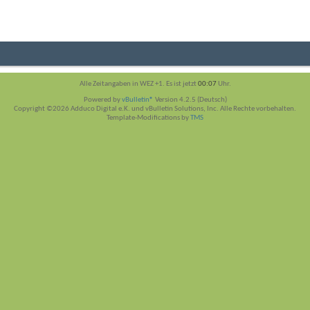
Alle Zeitangaben in WEZ +1. Es ist jetzt
00:07
Uhr.
Powered by
vBulletin®
Version 4.2.5 (Deutsch)
Copyright ©2026 Adduco Digital e.K. und vBulletin Solutions, Inc. Alle Rechte vorbehalten.
Template-Modifications by
TMS