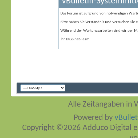
vBulletin-Systemmitt
Das Forum ist aufgrund von notwendigen Wart
Bitte haben Sie Verständnis und versuchen Sie e
Während der Wartungsarbeiten sind wir per Ma
Ihr LKGS.net-Team
Alle Zeitangaben in W
Powered by
vBulle
Copyright ©2026 Adduco Digital e.K