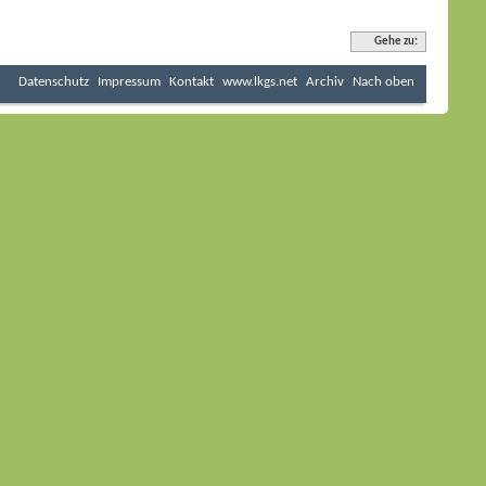
Gehe zu:
Datenschutz
Impressum
Kontakt
www.lkgs.net
Archiv
Nach oben