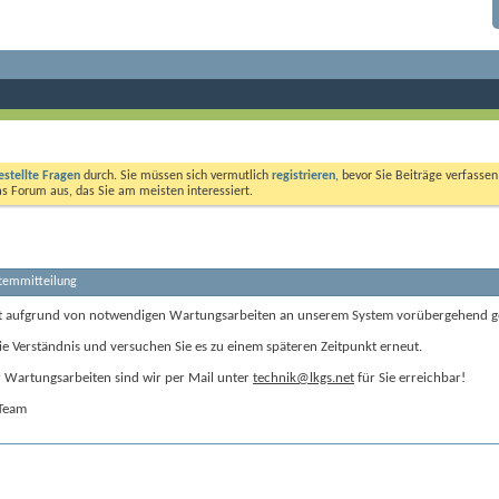
estellte Fragen
durch. Sie müssen sich vermutlich
registrieren
, bevor Sie Beiträge verfasse
das Forum aus, das Sie am meisten interessiert.
stemmitteilung
t aufgrund von notwendigen Wartungsarbeiten an unserem System vorübergehend g
ie Verständnis und versuchen Sie es zu einem späteren Zeitpunkt erneut.
Wartungsarbeiten sind wir per Mail unter
technik@lkgs.net
für Sie erreichbar!
-Team