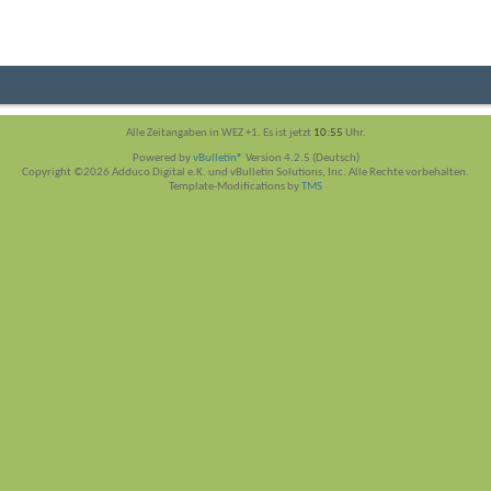
Alle Zeitangaben in WEZ +1. Es ist jetzt
10:55
Uhr.
Powered by
vBulletin®
Version 4.2.5 (Deutsch)
Copyright ©2026 Adduco Digital e.K. und vBulletin Solutions, Inc. Alle Rechte vorbehalten.
Template-Modifications by
TMS