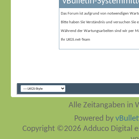
vBulletin-Systemmitt
Das Forum ist aufgrund von notwendigen Wart
Bitte haben Sie Verständnis und versuchen Sie e
Während der Wartungsarbeiten sind wir per Ma
Ihr LKGS.net-Team
Alle Zeitangaben in W
Powered by
vBulle
Copyright ©2026 Adduco Digital e.K