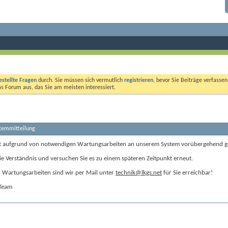
estellte Fragen
durch. Sie müssen sich vermutlich
registrieren
, bevor Sie Beiträge verfasse
das Forum aus, das Sie am meisten interessiert.
stemmitteilung
t aufgrund von notwendigen Wartungsarbeiten an unserem System vorübergehend g
ie Verständnis und versuchen Sie es zu einem späteren Zeitpunkt erneut.
Wartungsarbeiten sind wir per Mail unter
technik@lkgs.net
für Sie erreichbar!
-Team