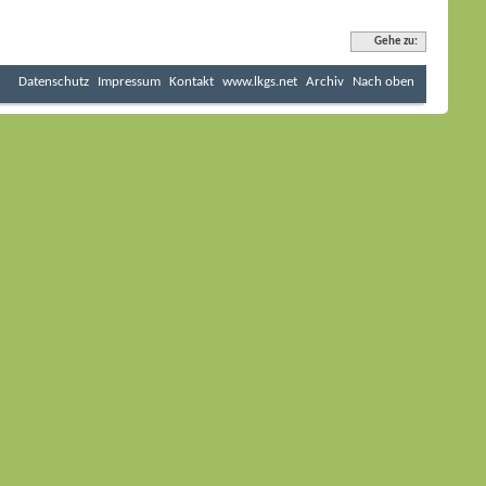
Gehe zu:
Datenschutz
Impressum
Kontakt
www.lkgs.net
Archiv
Nach oben