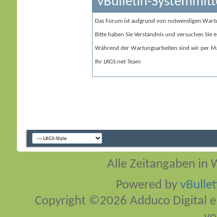
vBulletin-Systemmitt
Das Forum ist aufgrund von notwendigen Wart
Bitte haben Sie Verständnis und versuchen Sie e
Während der Wartungsarbeiten sind wir per Ma
Ihr LKGS.net-Team
Alle Zeitangaben in W
Powered by
vBulle
Copyright ©2026 Adduco Digital e.K