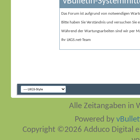
vBulletin-Systemmitt
Das Forum ist aufgrund von notwendigen Wart
Bitte haben Sie Verständnis und versuchen Sie e
Während der Wartungsarbeiten sind wir per Ma
Ihr LKGS.net-Team
Alle Zeitangaben in W
Powered by
vBulle
Copyright ©2026 Adduco Digital e.K