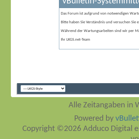
vBulletin-Systemmitt
Das Forum ist aufgrund von notwendigen Wart
Bitte haben Sie Verständnis und versuchen Sie e
Während der Wartungsarbeiten sind wir per Ma
Ihr LKGS.net-Team
Alle Zeitangaben in W
Powered by
vBulle
Copyright ©2026 Adduco Digital e.K