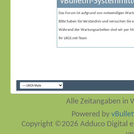
vBulletin-Systemmitt
Das Forum ist aufgrund von notwendigen Wart
Bitte haben Sie Verständnis und versuchen Sie e
Während der Wartungsarbeiten sind wir per Ma
Ihr LKGS.net-Team
Alle Zeitangaben in W
Powered by
vBulle
Copyright ©2026 Adduco Digital e.K