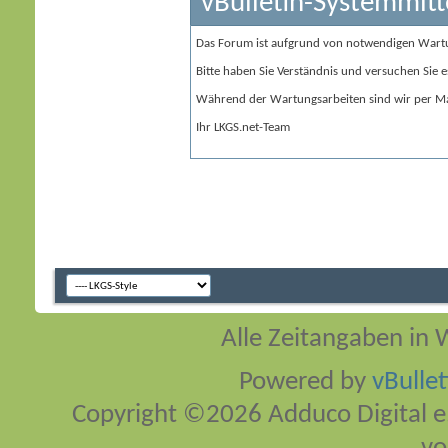
vBulletin-Systemmitt
Das Forum ist aufgrund von notwendigen Wart
Bitte haben Sie Verständnis und versuchen Sie e
Während der Wartungsarbeiten sind wir per Ma
Ihr LKGS.net-Team
Alle Zeitangaben in W
Powered by
vBulle
Copyright ©2026 Adduco Digital e.K