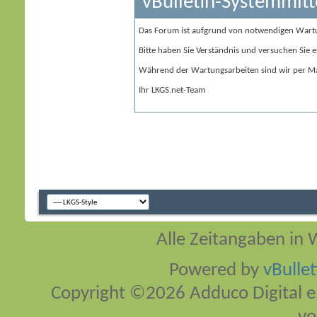
vBulletin-Systemmitt
Das Forum ist aufgrund von notwendigen Wart
Bitte haben Sie Verständnis und versuchen Sie e
Während der Wartungsarbeiten sind wir per Ma
Ihr LKGS.net-Team
Alle Zeitangaben in W
Powered by
vBulle
Copyright ©2026 Adduco Digital e.K