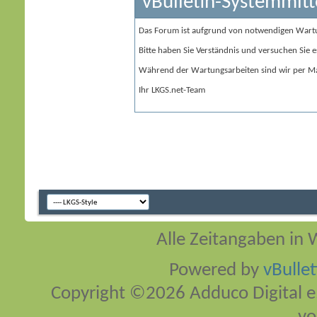
vBulletin-Systemmitt
Das Forum ist aufgrund von notwendigen Wart
Bitte haben Sie Verständnis und versuchen Sie e
Während der Wartungsarbeiten sind wir per Ma
Ihr LKGS.net-Team
Alle Zeitangaben in W
Powered by
vBulle
Copyright ©2026 Adduco Digital e.K