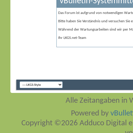
vBulletin-Systemmitt
Das Forum ist aufgrund von notwendigen Wart
Bitte haben Sie Verständnis und versuchen Sie e
Während der Wartungsarbeiten sind wir per Ma
Ihr LKGS.net-Team
Alle Zeitangaben in W
Powered by
vBulle
Copyright ©2026 Adduco Digital e.K