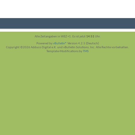
Alle Zeitangaben in WEZ +1. Es ist jetzt
14:51
Uhr.
Powered by
vBulletin®
Version 4.2.5 (Deutsch)
Copyright ©2026 Adduco Digital e.K. und vBulletin Solutions, Inc. Alle Rechte vorbehalten.
Template-Modifications by
TMS