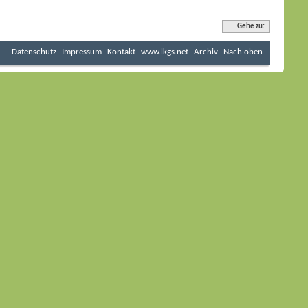
Gehe zu:
Datenschutz
Impressum
Kontakt
www.lkgs.net
Archiv
Nach oben