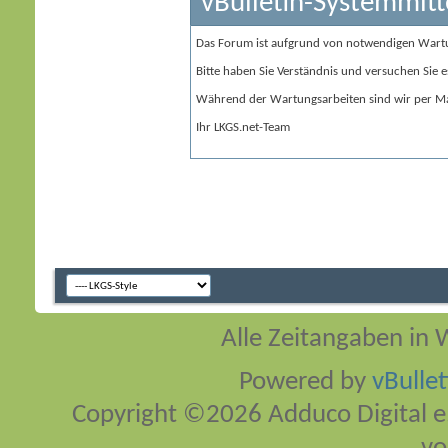
vBulletin-Systemmitt
Das Forum ist aufgrund von notwendigen Wart
Bitte haben Sie Verständnis und versuchen Sie e
Während der Wartungsarbeiten sind wir per Ma
Ihr LKGS.net-Team
Alle Zeitangaben in W
Powered by
vBulle
Copyright ©2026 Adduco Digital e.K