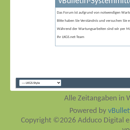
vBulletin-Systemmitt
Das Forum ist aufgrund von notwendigen Wart
Bitte haben Sie Verständnis und versuchen Sie e
Während der Wartungsarbeiten sind wir per Ma
Ihr LKGS.net-Team
Alle Zeitangaben in W
Powered by
vBulle
Copyright ©2026 Adduco Digital e.K