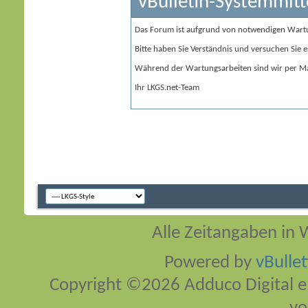
vBulletin-Systemmitt
Das Forum ist aufgrund von notwendigen Wart
Bitte haben Sie Verständnis und versuchen Sie e
Während der Wartungsarbeiten sind wir per Ma
Ihr LKGS.net-Team
Alle Zeitangaben in W
Powered by
vBulle
Copyright ©2026 Adduco Digital e.K