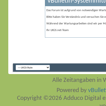
vBulletin-Systemmitt
Das Forum ist aufgrund von notwendigen Wart
Bitte haben Sie Verständnis und versuchen Sie e
Während der Wartungsarbeiten sind wir per Ma
Ihr LKGS.net-Team
Alle Zeitangaben in W
Powered by
vBulle
Copyright ©2026 Adduco Digital e.K