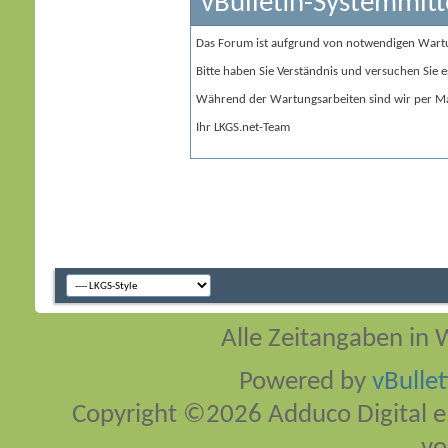
vBulletin-Systemmitt
Das Forum ist aufgrund von notwendigen Wart
Bitte haben Sie Verständnis und versuchen Sie e
Während der Wartungsarbeiten sind wir per Ma
Ihr LKGS.net-Team
Alle Zeitangaben in W
Powered by
vBulle
Copyright ©2026 Adduco Digital e.K