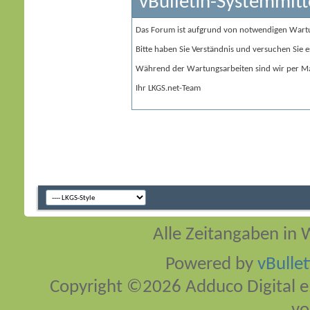
vBulletin-Systemmitt
Das Forum ist aufgrund von notwendigen Wart
Bitte haben Sie Verständnis und versuchen Sie e
Während der Wartungsarbeiten sind wir per Ma
Ihr LKGS.net-Team
Alle Zeitangaben in W
Powered by
vBulle
Copyright ©2026 Adduco Digital e.K