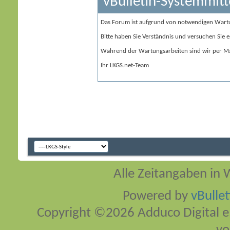
vBulletin-Systemmitt
Das Forum ist aufgrund von notwendigen Wart
Bitte haben Sie Verständnis und versuchen Sie e
Während der Wartungsarbeiten sind wir per Ma
Ihr LKGS.net-Team
Alle Zeitangaben in W
Powered by
vBulle
Copyright ©2026 Adduco Digital e.K