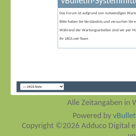
vBulletin-Systemmitt
Das Forum ist aufgrund von notwendigen Wart
Bitte haben Sie Verständnis und versuchen Sie e
Während der Wartungsarbeiten sind wir per Ma
Ihr LKGS.net-Team
Alle Zeitangaben in W
Powered by
vBulle
Copyright ©2026 Adduco Digital e.K