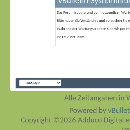
vBulletin-Systemmitt
Das Forum ist aufgrund von notwendigen Wart
Bitte haben Sie Verständnis und versuchen Sie e
Während der Wartungsarbeiten sind wir per Ma
Ihr LKGS.net-Team
Alle Zeitangaben in W
Powered by
vBulle
Copyright ©2026 Adduco Digital e.K