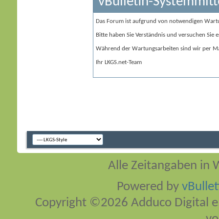
vBulletin-Systemmitt
Das Forum ist aufgrund von notwendigen Wart
Bitte haben Sie Verständnis und versuchen Sie e
Während der Wartungsarbeiten sind wir per Ma
Ihr LKGS.net-Team
Alle Zeitangaben in W
Powered by
vBulle
Copyright ©2026 Adduco Digital e.K