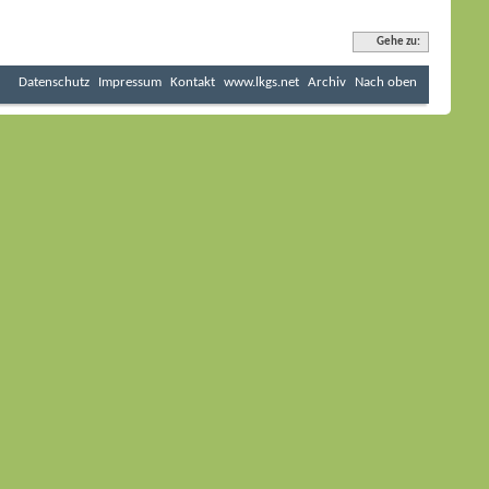
Gehe zu:
Datenschutz
Impressum
Kontakt
www.lkgs.net
Archiv
Nach oben