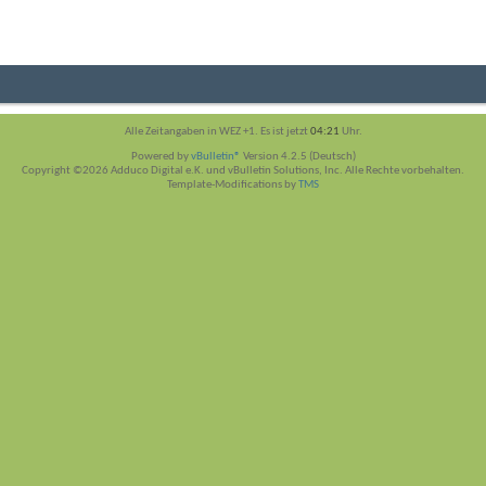
Alle Zeitangaben in WEZ +1. Es ist jetzt
04:21
Uhr.
Powered by
vBulletin®
Version 4.2.5 (Deutsch)
Copyright ©2026 Adduco Digital e.K. und vBulletin Solutions, Inc. Alle Rechte vorbehalten.
Template-Modifications by
TMS