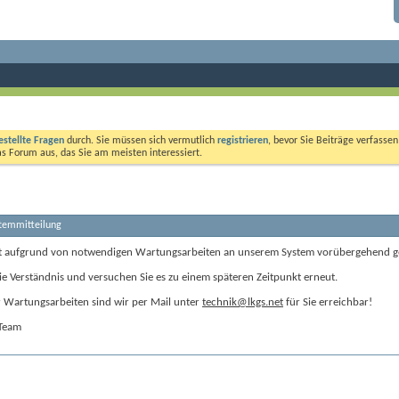
estellte Fragen
durch. Sie müssen sich vermutlich
registrieren
, bevor Sie Beiträge verfasse
das Forum aus, das Sie am meisten interessiert.
stemmitteilung
t aufgrund von notwendigen Wartungsarbeiten an unserem System vorübergehend g
ie Verständnis und versuchen Sie es zu einem späteren Zeitpunkt erneut.
Wartungsarbeiten sind wir per Mail unter
technik@lkgs.net
für Sie erreichbar!
-Team